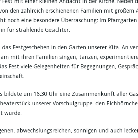
Fest mit einer kleinen Andacht in der Kirche. Neben 
 von den zahlreich erschienenen Familien mit großem
t noch eine besondere Überraschung: Im Pfarrgarten 
in für strahlende Gesichter.
h das Festgeschehen in den Garten unserer Kita. An ve
am mit ihren Familien singen, tanzen, experimentiere
 das Fest viele Gelegenheiten für Begegnungen, Gespr
einschaft.
 bildete um 16:30 Uhr eine Zusammenkunft aller Gäst
eaterstück unserer Vorschulgruppe, den Eichhörnchen
t wurde.
ngenen, abwechslungsreichen, sonnigen und auch lecke