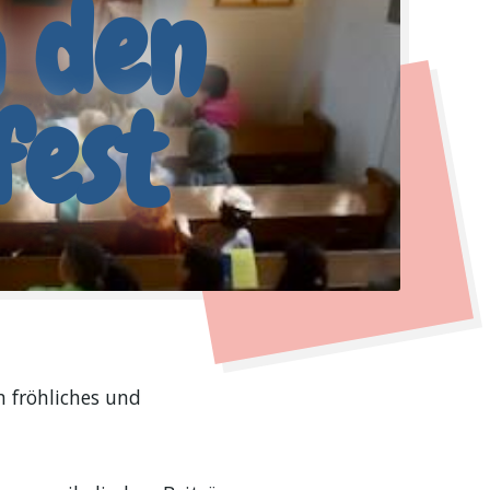
h den
fest
 fröhliches und