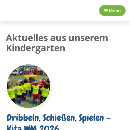
Zum
kinderGARTEN
Inhalt
☰ Menü
christuskirche
springen
Aktuelles aus unserem
Kindergarten
Dribbeln, Schießen, Spielen –
Kita WM 2026