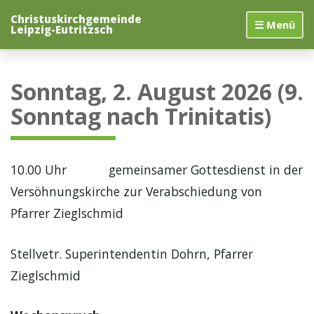
Zum
Christuskirchgemeinde
Inhalt
☰ Menü
Leipzig-Eutritzsch
springen
Sonntag, 2. August 2026 (9.
Sonntag nach Trinitatis)
10.00 Uhr gemeinsamer Gottesdienst in der
Versöhnungskirche zur Verabschiedung von
Pfarrer Zieglschmid
Stellvetr. Superintendentin Dohrn, Pfarrer
Zieglschmid