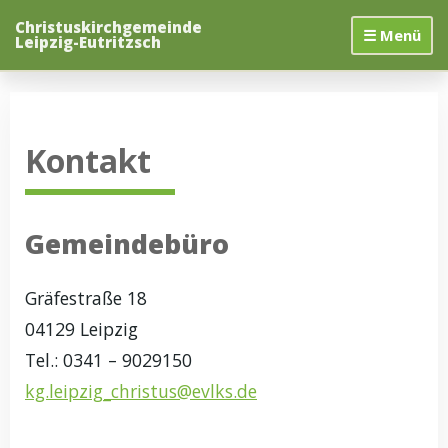
Zum
Christuskirchgemeinde
Inhalt
☰ Menü
Leipzig-Eutritzsch
springen
Kontakt
Gemeindebüro
Gräfestraße 18
04129 Leipzig
Tel.: 0341 – 9029150
kg.leipzig_christus@evlks.de